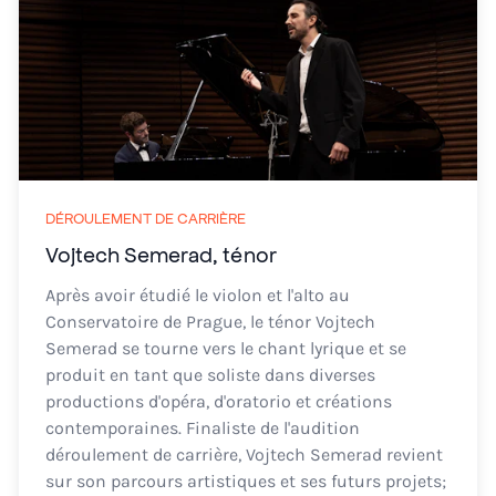
DÉROULEMENT DE CARRIÈRE
Vojtech Semerad, ténor
Après avoir étudié le violon et l'alto au
Conservatoire de Prague, le ténor Vojtech
Semerad se tourne vers le chant lyrique et se
produit en tant que soliste dans diverses
productions d'opéra, d'oratorio et créations
contemporaines. Finaliste de l'audition
déroulement de carrière, Vojtech Semerad revient
sur son parcours artistiques et ses futurs projets;