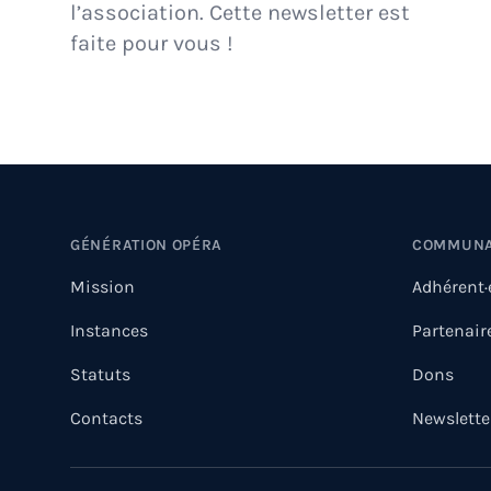
l’association. Cette newsletter est
faite pour vous !
Footer
GÉNÉRATION OPÉRA
COMMUN
Mission
Adhérent·
Instances
Partenair
Statuts
Dons
Contacts
Newslette