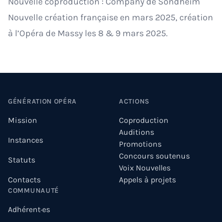
Nouvelle coproduction : Company de Sondheim
Nouvelle création française en mars 2025, création
à l’Opéra de Massy les 8 & 9 mars 2025.
Footer
GÉNÉRATION OPÉRA
ACTIONS
Mission
Coproduction
Auditions
Instances
Promotions
Concours soutenus
Statuts
Voix Nouvelles
Contacts
Appels à projets
COMMUNAUTÉ
Adhérent·es