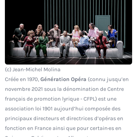
(c) Jean-Michel Molina
Créée en 1970,
Génération Opéra
(connu jusqu’en
novembre 2021 sous la dénomination de Centre
français de promotion lyrique - CFPL) est une
association loi 1901 aujourd’hui composée des
principaux directeurs et directrices d’opéras en
fonction en France ainsi que pour certain·es en