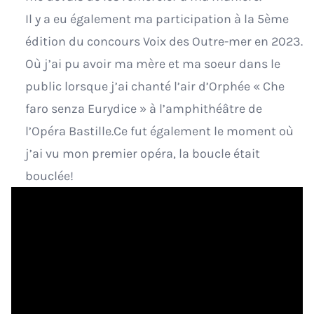
Il y a eu également ma participation à la 5ème
édition du concours Voix des Outre-mer en 2023.
Où j’ai pu avoir ma mère et ma soeur dans le
public lorsque j’ai chanté l’air d’Orphée « Che
faro senza Eurydice » à l’amphithéâtre de
l’Opéra Bastille.Ce fut également le moment où
j’ai vu mon premier opéra, la boucle était
bouclée!