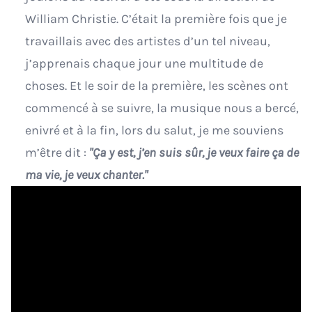
William Christie. C’était la première fois que je
travaillais avec des artistes d’un tel niveau,
j’apprenais chaque jour une multitude de
choses. Et le soir de la première, les scènes ont
commencé à se suivre, la musique nous a bercé,
enivré et à la fin, lors du salut, je me souviens
m’être dit :
"Ça y est, j’en suis sûr, je veux faire ça de
ma vie, je veux chanter."