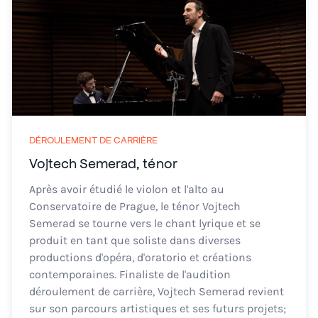
DÉROULEMENT DE CARRIÈRE
Vojtech Semerad, ténor
Après avoir étudié le violon et l'alto au
Conservatoire de Prague, le ténor Vojtech
Semerad se tourne vers le chant lyrique et se
produit en tant que soliste dans diverses
productions d'opéra, d'oratorio et créations
contemporaines. Finaliste de l'audition
déroulement de carrière, Vojtech Semerad revient
sur son parcours artistiques et ses futurs projets;