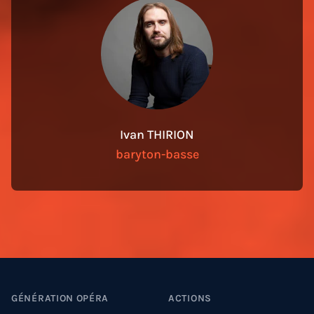
Ivan THIRION
baryton-basse
Footer
GÉNÉRATION OPÉRA
ACTIONS