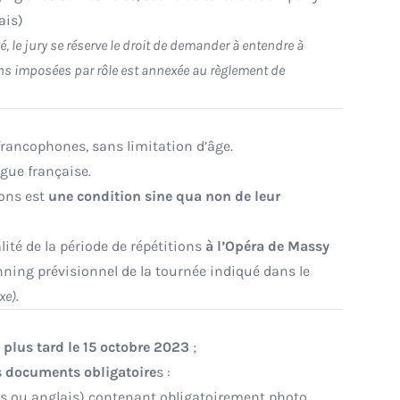
ais)
é, le jury se réserve le droit de demander à entendre à
ns imposées par rôle est annexée au règlement de
francophones, sans limitation d’âge.
ngue française.
ions est
une condition sine qua non de leur
alité de la période de répétitions
à l’Opéra de Massy
nning prévisionnel de la tournée indiqué dans le
xe)
.
 plus tard le 15 octobre 2023
;
s documents obligatoire
s :
s ou anglais) contenant obligatoirement photo