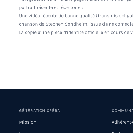
portrait récente et répertoire ;
Une vidéo récente de bonne qualité (transmis obliga
chanson de Stephen Sondheim, issue d’une comédie
La copie d’une pièce d’identité officielle en cours de v
Footer
GÉNÉRATION OPÉRA
COMMUN
Mission
Adhérent·