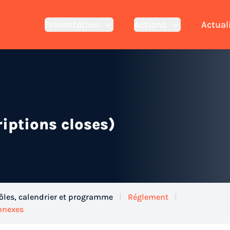
Présentation
Actions
Actual
iptions closes)
ôles, calendrier et programme
|
Réglement
|
nnexes