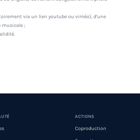
toirement via un lien youtube ou viméo), d’une
 musicale ;
alidité.
AUTÉ
ACTIONS
es
Coproduction